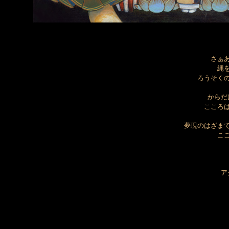
さぁ
縄
ろうそく
からだ
こころ
夢現のはざま
こ
ア