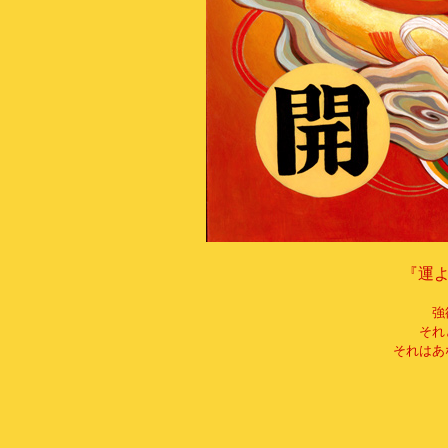
『運
強
それ
それはあ