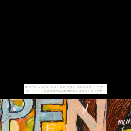
[PR] この広告は3ヶ月以上更新がないため表示されています。
ホームページを更新後24時間以内に表示されなくなります。