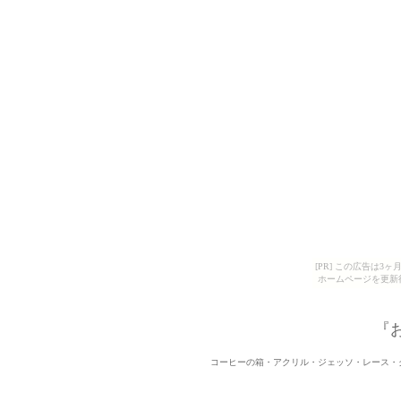
[PR] この広告は
ホームページを更新
『
コーヒーの箱・アクリル・ジェッソ・レース・